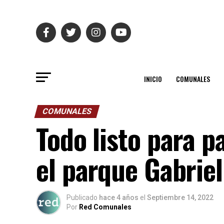
INICIO
COMUNALES
COMUNALES
Todo listo para p
el parque Gabriel
Publicado
hace 4 años
el
Septiembre 14, 2022
Por
Red Comunales