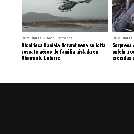
COMUNALES
hace 3 semanas
COMUNALES
Alcaldesa Daniela Norambuena solicita
Sorpresa 
rescate aéreo de familia aislada en
culebra ce
Almirante Latorre
crecidas d