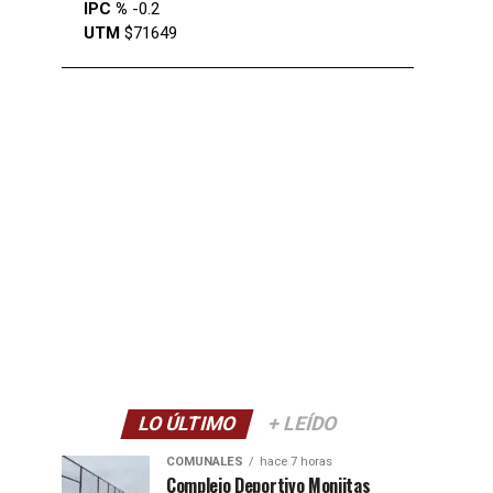
IPC %
-0.2
UTM
$71649
LO ÚLTIMO
+ LEÍDO
COMUNALES
hace 7 horas
Complejo Deportivo Monjitas