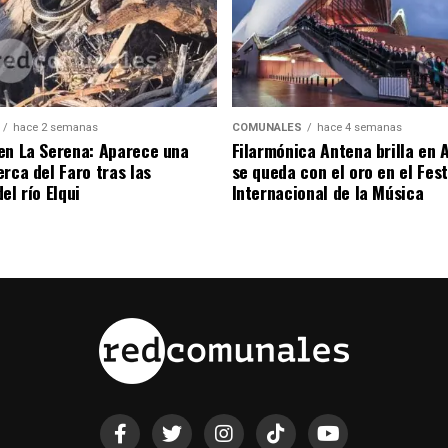
hace 2 semanas
COMUNALES
hace 4 semanas
en La Serena: Aparece una
Filarmónica Antena brilla en A
rca del Faro tras las
se queda con el oro en el Fest
el río Elqui
Internacional de la Música