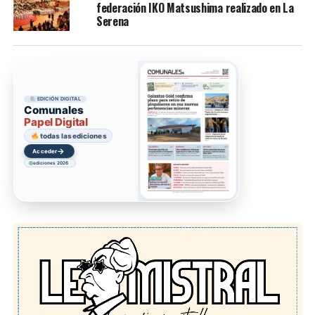
federación IKO Matsushima realizado en La
Serena
EDICIÓN DIGITAL
Comunales
Papel Digital
todas las ediciones
→
Acceder
ediciones 2026