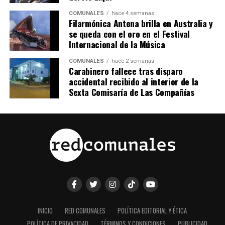
COMUNALES
hace 4 semanas
Filarmónica Antena brilla en Australia y
se queda con el oro en el Festival
Internacional de la Música
COMUNALES
hace 2 semanas
Carabinero fallece tras disparo
accidental recibido al interior de la
Sexta Comisaría de Las Compañías
INICIO
RED COMUNALES
POLÍTICA EDITORIAL Y ÉTICA
POLÍTICA DE PRIVACIDAD
TÉRMINOS Y CONDICIONES
PUBLICIDAD