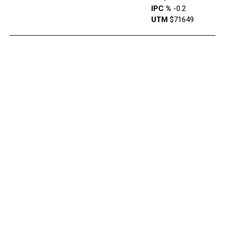
IPC %
-0.2
UTM
$71649