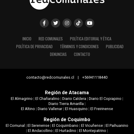
INICIO
RED COMUNALES
POLÍTICA EDITORIAL Y ÉTICA
POLÍTICA DE PRIVACIDAD
TÉRMINOS Y CONDICIONES
PUBLICIDAD
DENUNCIAS
CONTACTO
contacto@redcomunales.cl | +56941118440
Región de Atacama
El Almagrino
|
El Chañaralino
|
Diario Caldera
|
Diario El Copiapino
|
Diario Tierra Amarilla
|
El Altino
|
Diario Vallenar
|
El Huasquino
|
El Freirinense
Región de Coquimbo
El Comunal
|
El Serenense
|
El Coquimbano
|
El Vicuñense
|
El Paihuanino
|
El Andacollino
|
El Hurtadino
|
El Montepatrino
|