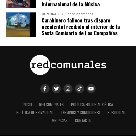
Internacional de la Música
COMUNALES
hace 2 semanas
Carabinero fallece tras disparo
accidental recibido al interior de la
Sexta Comisaría de Las Compañías
INICIO
RED COMUNALES
POLÍTICA EDITORIAL Y ÉTICA
POLÍTICA DE PRIVACIDAD
TÉRMINOS Y CONDICIONES
PUBLICIDAD
DENUNCIAS
CONTACTO