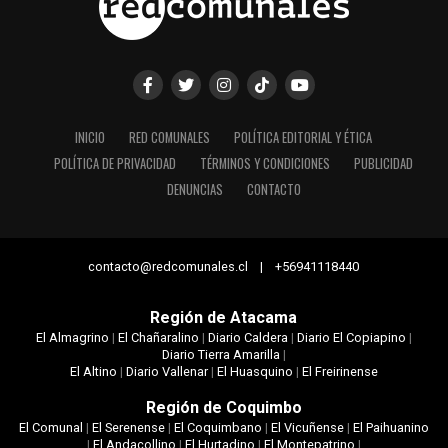
INICIO
RED COMUNALES
POLÍTICA EDITORIAL Y ÉTICA
POLÍTICA DE PRIVACIDAD
TÉRMINOS Y CONDICIONES
PUBLICIDAD
DENUNCIAS
CONTACTO
contacto@redcomunales.cl | +56941118440
Región de Atacama
El Almagrino
|
El Chañaralino
|
Diario Caldera
|
Diario El Copiapino
|
Diario Tierra Amarilla
|
El Altino
|
Diario Vallenar
|
El Huasquino
|
El Freirinense
Región de Coquimbo
El Comunal
|
El Serenense
|
El Coquimbano
|
El Vicuñense
|
El Paihuanino
|
El Andacollino
|
El Hurtadino
|
El Montepatrino
|