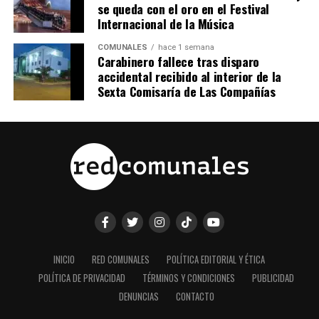
se queda con el oro en el Festival
Internacional de la Música
COMUNALES
hace 1 semana
Carabinero fallece tras disparo
accidental recibido al interior de la
Sexta Comisaría de Las Compañías
INICIO
RED COMUNALES
POLÍTICA EDITORIAL Y ÉTICA
POLÍTICA DE PRIVACIDAD
TÉRMINOS Y CONDICIONES
PUBLICIDAD
DENUNCIAS
CONTACTO