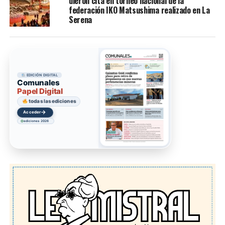
dieron cita en torneo nacional de la
federación IKO Matsushima realizado en La
Serena
EDICIÓN DIGITAL
Comunales
Papel Digital
todas las ediciones
→
Acceder
ediciones 2026