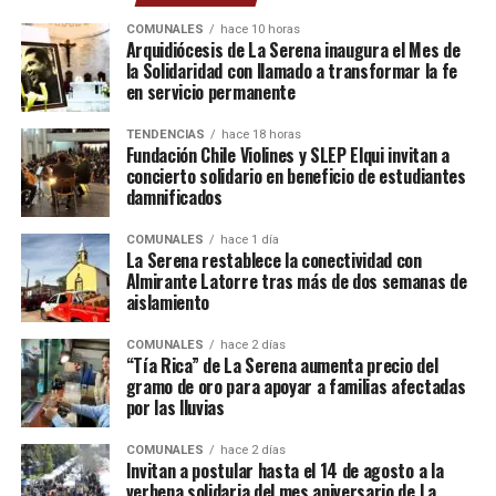
COMUNALES
hace 10 horas
Arquidiócesis de La Serena inaugura el Mes de
la Solidaridad con llamado a transformar la fe
en servicio permanente
TENDENCIAS
hace 18 horas
Fundación Chile Violines y SLEP Elqui invitan a
concierto solidario en beneficio de estudiantes
damnificados
COMUNALES
hace 1 día
La Serena restablece la conectividad con
Almirante Latorre tras más de dos semanas de
aislamiento
COMUNALES
hace 2 días
“Tía Rica” de La Serena aumenta precio del
gramo de oro para apoyar a familias afectadas
por las lluvias
COMUNALES
hace 2 días
Invitan a postular hasta el 14 de agosto a la
verbena solidaria del mes aniversario de La