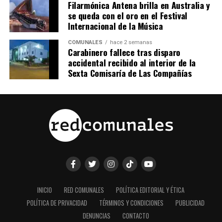
Filarmónica Antena brilla en Australia y
se queda con el oro en el Festival
Internacional de la Música
COMUNALES
hace 2 semanas
Carabinero fallece tras disparo
accidental recibido al interior de la
Sexta Comisaría de Las Compañías
INICIO
RED COMUNALES
POLÍTICA EDITORIAL Y ÉTICA
POLÍTICA DE PRIVACIDAD
TÉRMINOS Y CONDICIONES
PUBLICIDAD
DENUNCIAS
CONTACTO