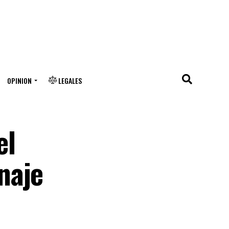
OPINION
LEGALES
el
naje