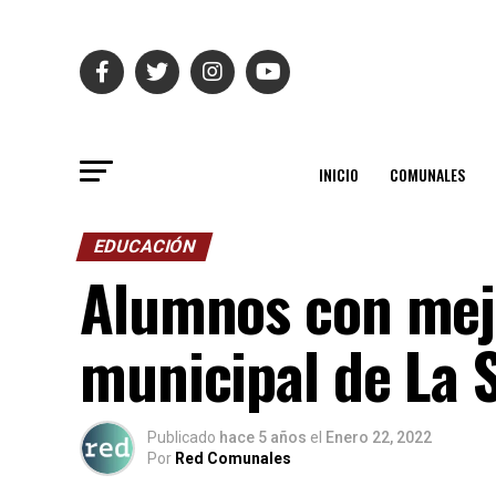
INICIO
COMUNALES
EDUCACIÓN
Alumnos con mejo
municipal de La 
Publicado
hace 5 años
el
Enero 22, 2022
Por
Red Comunales