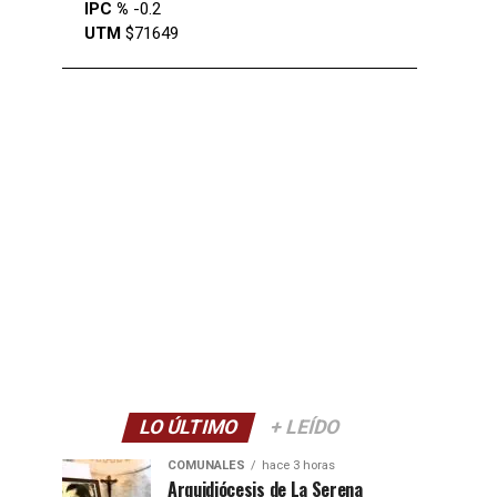
IPC %
-0.2
UTM
$71649
LO ÚLTIMO
+ LEÍDO
COMUNALES
hace 3 horas
Arquidiócesis de La Serena