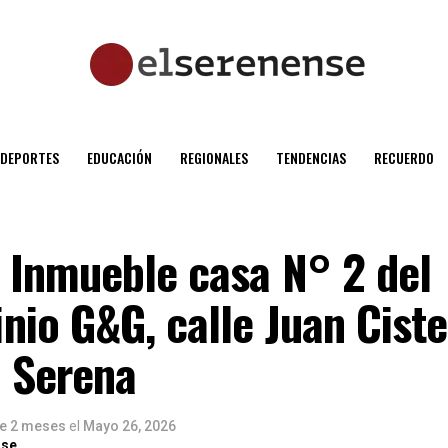
DEPORTES
EDUCACIÓN
REGIONALES
TENDENCIAS
RECUERDO
 Inmueble casa N° 2 del
io G&G, calle Juan Cist
a Serena
e 2 meses
el
Mayo 26, 2026
nse