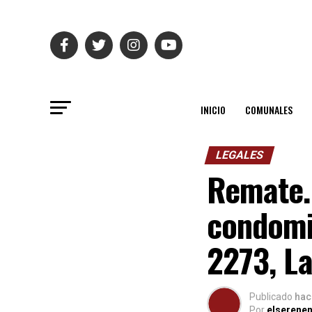
INICIO
COMUNALES
LEGALES
Remate.
condomin
2273, L
Publicado
hac
Por
elserene