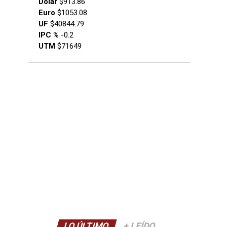
Dólar
$913.86
Euro
$1053.08
UF
$40844.79
IPC %
-0.2
UTM
$71649
LO ÚLTIMO
+ LEÍDO