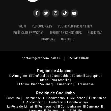
INICIO
RED COMUNALES
POLÍTICA EDITORIAL Y ÉTICA
POLÍTICA DE PRIVACIDAD
TÉRMINOS Y CONDICIONES
PUBLICIDAD
DENUNCIAS
CONTACTO
contacto@redcomunales.cl | +56941118440
Región de Atacama
El Almagrino
|
El Chañaralino
|
Diario Caldera
|
Diario El Copiapino
|
Diario Tierra Amarilla
|
El Altino
|
Diario Vallenar
|
El Huasquino
|
El Freirinense
Región de Coquimbo
El Comunal
|
El Serenense
|
El Coquimbano
|
El Vicuñense
|
El Paihuanino
|
El Andacollino
|
El Hurtadino
|
El Montepatrino
|
La Perla del Limarí
|
El Punitaquino
|
El Combarbalino
|
El Canelino
|
El
Illapelino
|
El Salamanquino
|
El Vileño