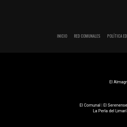
INICIO
RED COMUNALES
POLÍTICA ED
El Almagr
El Comunal
|
El Serenens
La Perla del Limarí