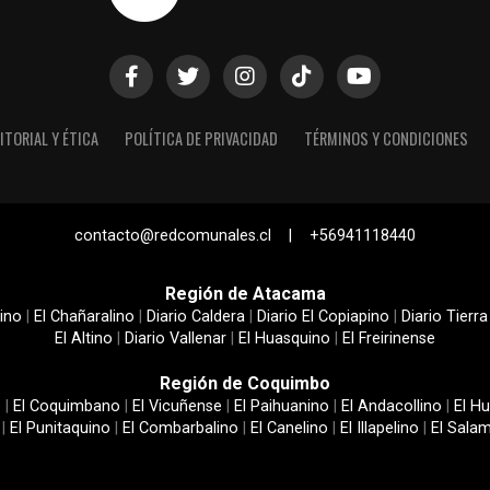
ITORIAL Y ÉTICA
POLÍTICA DE PRIVACIDAD
TÉRMINOS Y CONDICIONES
contacto@redcomunales.cl | +56941118440
Región de Atacama
ino
|
El Chañaralino
|
Diario Caldera
|
Diario El Copiapino
|
Diario Tierra
El Altino
|
Diario Vallenar
|
El Huasquino
|
El Freirinense
Región de Coquimbo
e
|
El Coquimbano
|
El Vicuñense
|
El Paihuanino
|
El Andacollino
|
El Hu
|
El Punitaquino
|
El Combarbalino
|
El Canelino
|
El Illapelino
|
El Sala