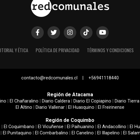
ITORIAL Y ÉTICA
POLÍTICA DE PRIVACIDAD
TÉRMINOS Y CONDICIONES
contacto@redcomunales.cl | +56941118440
Región de Atacama
ino
|
El Chañaralino
|
Diario Caldera
|
Diario El Copiapino
|
Diario Tierra
El Altino
|
Diario Vallenar
|
El Huasquino
|
El Freirinense
Región de Coquimbo
e
|
El Coquimbano
|
El Vicuñense
|
El Paihuanino
|
El Andacollino
|
El Hu
|
El Punitaquino
|
El Combarbalino
|
El Canelino
|
El Illapelino
|
El Sala