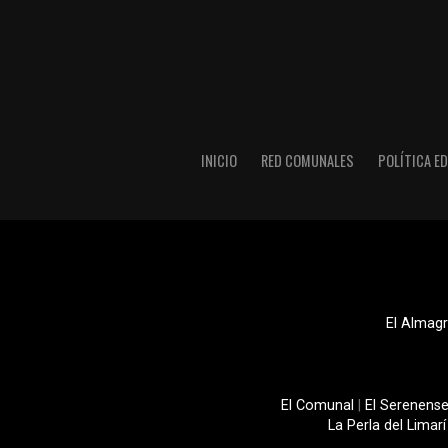
INICIO
RED COMUNALES
POLÍTICA ED
El Almagr
El Comunal
|
El Serenens
La Perla del Limarí