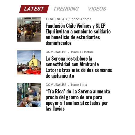
LATEST
TRENDING
VIDEOS
TENDENCIAS
hace 3 horas
Fundación Chile Violines y SLEP
Elqui invitan a concierto solidario
en beneficio de estudiantes
damnificados
COMUNALES
hace 17 horas
La Serena restablece la
conectividad con Almirante
Latorre tras más de dos semanas
de aislamiento
COMUNALES
hace 1 día
“Tía Rica” de La Serena aumenta
precio del gramo de oro para
apoyar a familias afectadas por
las lluvias