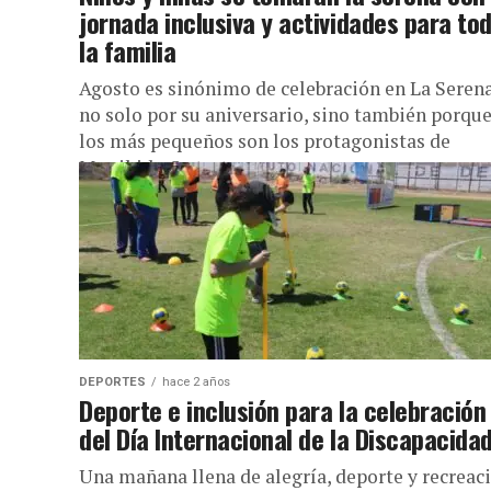
jornada inclusiva y actividades para to
la familia
Agosto es sinónimo de celebración en La Serena
no solo por su aniversario, sino también porqu
los más pequeños son los protagonistas de
Munikids. Se trata...
DEPORTES
hace 2 años
Deporte e inclusión para la celebración
del Día Internacional de la Discapacida
Una mañana llena de alegría, deporte y recreac