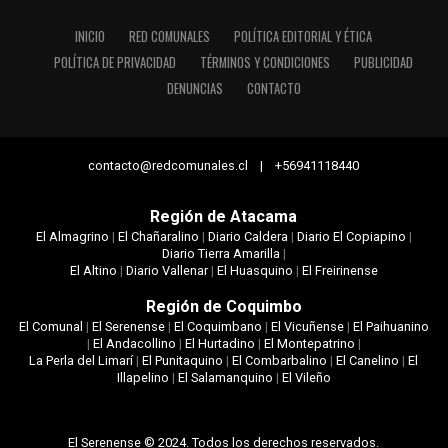
INICIO
RED COMUNALES
POLÍTICA EDITORIAL Y ÉTICA
POLÍTICA DE PRIVACIDAD
TÉRMINOS Y CONDICIONES
PUBLICIDAD
DENUNCIAS
CONTACTO
contacto@redcomunales.cl | +56941118440
Región de Atacama
El Almagrino
|
El Chañaralino
|
Diario Caldera
|
Diario El Copiapino
|
Diario Tierra Amarilla
|
El Altino
|
Diario Vallenar
|
El Huasquino
|
El Freirinense
Región de Coquimbo
El Comunal
|
El Serenense
|
El Coquimbano
|
El Vicuñense
|
El Paihuanino
|
El Andacollino
|
El Hurtadino
|
El Montepatrino
|
La Perla del Limarí
|
El Punitaquino
|
El Combarbalino
|
El Canelino
|
El
Illapelino
|
El Salamanquino
|
El Vileño
El Serenense © 2024. Todos los derechos reservados.