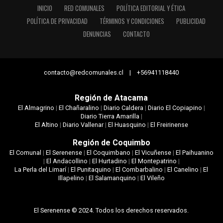
INICIO
RED COMUNALES
POLÍTICA EDITORIAL Y ÉTICA
POLÍTICA DE PRIVACIDAD
TÉRMINOS Y CONDICIONES
PUBLICIDAD
DENUNCIAS
CONTACTO
contacto@redcomunales.cl | +56941118440
Región de Atacama
El Almagrino
|
El Chañaralino
|
Diario Caldera
|
Diario El Copiapino
|
Diario Tierra Amarilla
|
El Altino
|
Diario Vallenar
|
El Huasquino
|
El Freirinense
Región de Coquimbo
El Comunal
|
El Serenense
|
El Coquimbano
|
El Vicuñense
|
El Paihuanino
|
El Andacollino
|
El Hurtadino
|
El Montepatrino
|
La Perla del Limarí
|
El Punitaquino
|
El Combarbalino
|
El Canelino
|
El
Illapelino
|
El Salamanquino
|
El Vileño
El Serenense © 2024. Todos los derechos reservados.