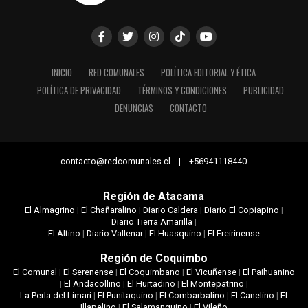
INICIO
RED COMUNALES
POLÍTICA EDITORIAL Y ÉTICA
POLÍTICA DE PRIVACIDAD
TÉRMINOS Y CONDICIONES
PUBLICIDAD
DENUNCIAS
CONTACTO
contacto@redcomunales.cl | +56941118440
Región de Atacama
El Almagrino
|
El Chañaralino
|
Diario Caldera
|
Diario El Copiapino
|
Diario Tierra Amarilla
|
El Altino
|
Diario Vallenar
|
El Huasquino
|
El Freirinense
Región de Coquimbo
El Comunal
|
El Serenense
|
El Coquimbano
|
El Vicuñense
|
El Paihuanino
|
El Andacollino
|
El Hurtadino
|
El Montepatrino
|
La Perla del Limarí
|
El Punitaquino
|
El Combarbalino
|
El Canelino
|
El
Illapelino
|
El Salamanquino
|
El Vileño