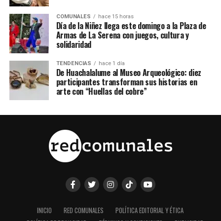
COMUNALES
hace 15 horas
Día de la Niñez llega este domingo a la Plaza de
Armas de La Serena con juegos, cultura y
solidaridad
TENDENCIAS
hace 1 día
De Huachalalume al Museo Arqueológico: diez
participantes transforman sus historias en
arte con “Huellas del cobre”
INICIO
RED COMUNALES
POLÍTICA EDITORIAL Y ÉTICA