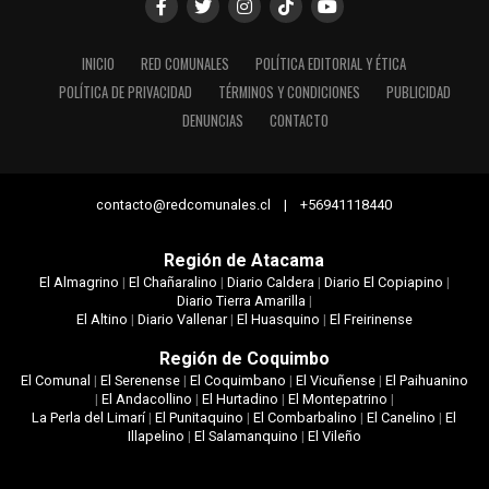
INICIO
RED COMUNALES
POLÍTICA EDITORIAL Y ÉTICA
POLÍTICA DE PRIVACIDAD
TÉRMINOS Y CONDICIONES
PUBLICIDAD
DENUNCIAS
CONTACTO
contacto@redcomunales.cl | +56941118440
Región de Atacama
El Almagrino
|
El Chañaralino
|
Diario Caldera
|
Diario El Copiapino
|
Diario Tierra Amarilla
|
El Altino
|
Diario Vallenar
|
El Huasquino
|
El Freirinense
Región de Coquimbo
El Comunal
|
El Serenense
|
El Coquimbano
|
El Vicuñense
|
El Paihuanino
|
El Andacollino
|
El Hurtadino
|
El Montepatrino
|
La Perla del Limarí
|
El Punitaquino
|
El Combarbalino
|
El Canelino
|
El
Illapelino
|
El Salamanquino
|
El Vileño