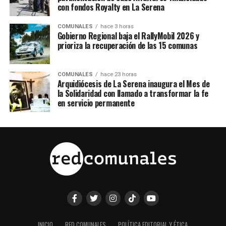
con fondos Royalty en La Serena
COMUNALES
hace 3 horas
Gobierno Regional baja el RallyMobil 2026 y
prioriza la recuperación de las 15 comunas
COMUNALES
hace 23 horas
Arquidiócesis de La Serena inaugura el Mes de
la Solidaridad con llamado a transformar la fe
en servicio permanente
INICIO
RED COMUNALES
POLÍTICA EDITORIAL Y ÉTICA