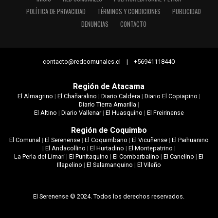
POLÍTICA DE PRIVACIDAD
TÉRMINOS Y CONDICIONES
PUBLICIDAD
DENUNCIAS
CONTACTO
contacto@redcomunales.cl | +56941118440
Región de Atacama
El Almagrino
|
El Chañaralino
|
Diario Caldera
|
Diario El Copiapino
|
Diario Tierra Amarilla
|
El Altino
|
Diario Vallenar
|
El Huasquino
|
El Freirinense
Región de Coquimbo
El Comunal
|
El Serenense
|
El Coquimbano
|
El Vicuñense
|
El Paihuanino
|
El Andacollino
|
El Hurtadino
|
El Montepatrino
|
La Perla del Limarí
|
El Punitaquino
|
El Combarbalino
|
El Canelino
|
El
Illapelino
|
El Salamanquino
|
El Vileño
El Serenense © 2024. Todos los derechos reservados.