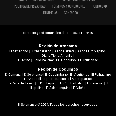
POLÍTICA DE PRIVACIDAD
TÉRMINOS Y CONDICIONES
PUBLICIDAD
DENUNCIAS
CONTACTO
contacto@redcomunales.cl | +56941118440
Región de Atacama
El Almagrino
|
El Chañaralino
|
Diario Caldera
|
Diario El Copiapino
|
Diario Tierra Amarilla
|
El Altino
|
Diario Vallenar
|
El Huasquino
|
El Freirinense
Región de Coquimbo
El Comunal
|
El Serenense
|
El Coquimbano
|
El Vicuñense
|
El Paihuanino
|
El Andacollino
|
El Hurtadino
|
El Montepatrino
|
La Perla del Limarí
|
El Punitaquino
|
El Combarbalino
|
El Canelino
|
El
Illapelino
|
El Salamanquino
|
El Vileño
El Serenense © 2024. Todos los derechos reservados.