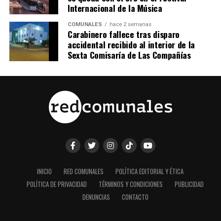
Internacional de la Música
COMUNALES
hace 2 semanas
Carabinero fallece tras disparo
accidental recibido al interior de la
Sexta Comisaría de Las Compañías
INICIO
RED COMUNALES
POLÍTICA EDITORIAL Y ÉTICA
POLÍTICA DE PRIVACIDAD
TÉRMINOS Y CONDICIONES
PUBLICIDAD
DENUNCIAS
CONTACTO