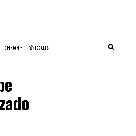
OPINION
LEGALES
be
izado