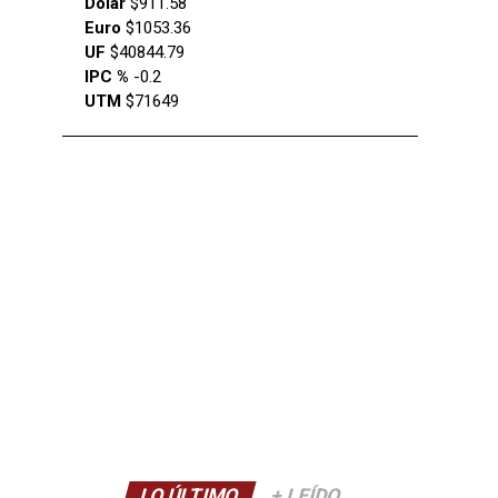
Dólar
$911.58
Euro
$1053.36
UF
$40844.79
IPC %
-0.2
UTM
$71649
LO ÚLTIMO
+ LEÍDO