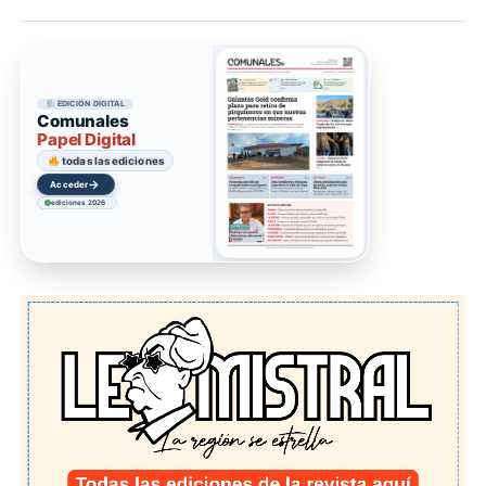
EDICIÓN DIGITAL
Comunales
Papel Digital
todas las ediciones
→
Acceder
ediciones 2026