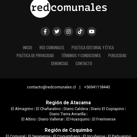
INICIO
RED COMUNALES
POLÍTICA EDITORIAL Y ÉTICA
POLÍTICA DE PRIVACIDAD
TÉRMINOS Y CONDICIONES
PUBLICIDAD
DENUNCIAS
CONTACTO
contacto@redcomunales.cl | +56941118440
Región de Atacama
El Almagrino
|
El Chañaralino
|
Diario Caldera
|
Diario El Copiapino
|
Diario Tierra Amarilla
|
El Altino
|
Diario Vallenar
|
El Huasquino
|
El Freirinense
Región de Coquimbo
El Comunal
|
El Serenense
|
El Coquimbano
|
El Vicuñense
|
El Paihuanino