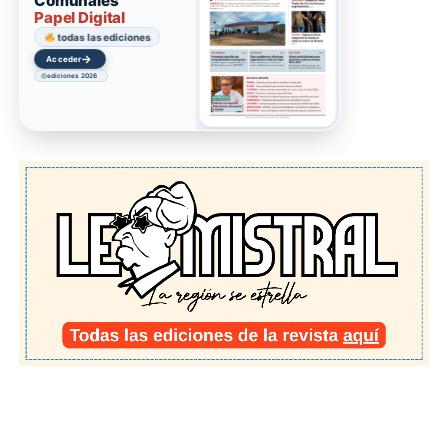
Comunales
Papel Digital
todas las ediciones
→
Acceder
ediciones 2026