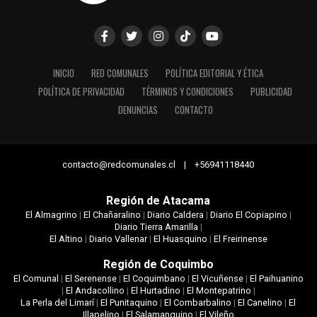
INICIO
RED COMUNALES
POLÍTICA EDITORIAL Y ÉTICA
POLÍTICA DE PRIVACIDAD
TÉRMINOS Y CONDICIONES
PUBLICIDAD
DENUNCIAS
CONTACTO
contacto@redcomunales.cl | +56941118440
Región de Atacama
El Almagrino
|
El Chañaralino
|
Diario Caldera
|
Diario El Copiapino
|
Diario Tierra Amarilla
|
El Altino
|
Diario Vallenar
|
El Huasquino
|
El Freirinense
Región de Coquimbo
El Comunal
|
El Serenense
|
El Coquimbano
|
El Vicuñense
|
El Paihuanino
|
El Andacollino
|
El Hurtadino
|
El Montepatrino
|
La Perla del Limarí
|
El Punitaquino
|
El Combarbalino
|
El Canelino
|
El
Illapelino
|
El Salamanquino
|
El Vileño