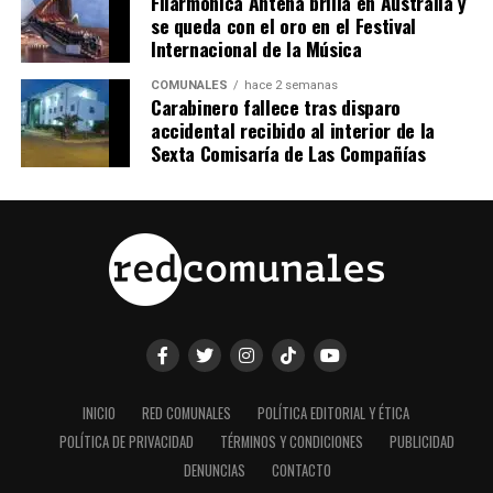
Filarmónica Antena brilla en Australia y
se queda con el oro en el Festival
Internacional de la Música
COMUNALES
hace 2 semanas
Carabinero fallece tras disparo
accidental recibido al interior de la
Sexta Comisaría de Las Compañías
INICIO
RED COMUNALES
POLÍTICA EDITORIAL Y ÉTICA
POLÍTICA DE PRIVACIDAD
TÉRMINOS Y CONDICIONES
PUBLICIDAD
DENUNCIAS
CONTACTO