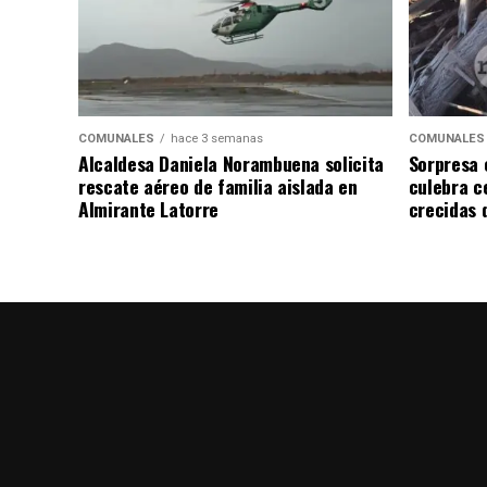
COMUNALES
hace 3 semanas
COMUNALES
Alcaldesa Daniela Norambuena solicita
Sorpresa 
rescate aéreo de familia aislada en
culebra ce
Almirante Latorre
crecidas d