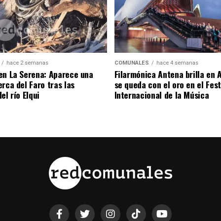
hace 2 semanas
COMUNALES
hace 4 semanas
en La Serena: Aparece una
Filarmónica Antena brilla en A
rca del Faro tras las
se queda con el oro en el Fest
el río Elqui
Internacional de la Música