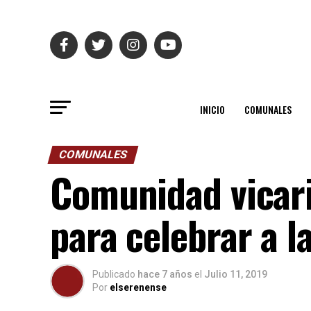
INICIO
COMUNALES
COMUNALES
Comunidad vicari
para celebrar a 
Publicado
hace 7 años
el
Julio 11, 2019
Por
elserenense