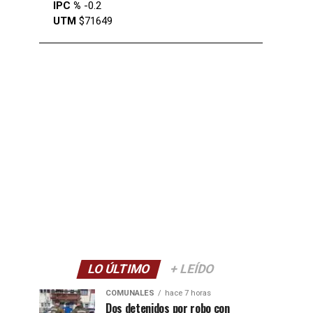
IPC %
-0.2
UTM
$71649
LO ÚLTIMO
+ LEÍDO
COMUNALES
hace 7 horas
Dos detenidos por robo con