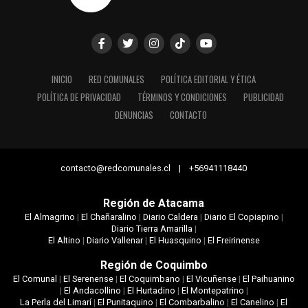
INICIO
RED COMUNALES
POLÍTICA EDITORIAL Y ÉTICA
POLÍTICA DE PRIVACIDAD
TÉRMINOS Y CONDICIONES
PUBLICIDAD
DENUNCIAS
CONTACTO
contacto@redcomunales.cl | +56941118440
Región de Atacama
El Almagrino
|
El Chañaralino
|
Diario Caldera
|
Diario El Copiapino
|
Diario Tierra Amarilla
|
El Altino
|
Diario Vallenar
|
El Huasquino
|
El Freirinense
Región de Coquimbo
El Comunal
|
El Serenense
|
El Coquimbano
|
El Vicuñense
|
El Paihuanino
|
El Andacollino
|
El Hurtadino
|
El Montepatrino
|
La Perla del Limarí
|
El Punitaquino
|
El Combarbalino
|
El Canelino
|
El