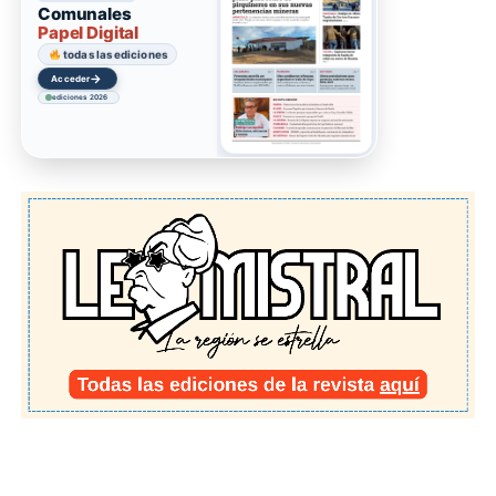
Comunales
Papel Digital
todas las ediciones
→
Acceder
ediciones 2026