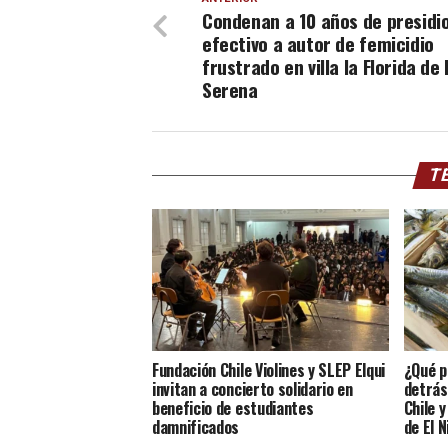
Condenan a 10 años de presidi
efectivo a autor de femicidio
frustrado en villa la Florida de 
Serena
TE
Fundación Chile Violines y SLEP Elqui
¿Qué p
invitan a concierto solidario en
detrás
beneficio de estudiantes
Chile 
damnificados
de El N