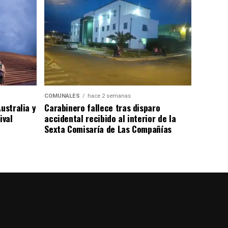
COMUNALES
hace 2 semanas
ustralia y
Carabinero fallece tras disparo
ival
accidental recibido al interior de la
Sexta Comisaría de Las Compañías