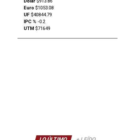
Dólar
$913.86
Euro
$1053.08
UF
$40844.79
IPC %
-0.2
UTM
$71649
LO ÚLTIMO
+ LEÍDO