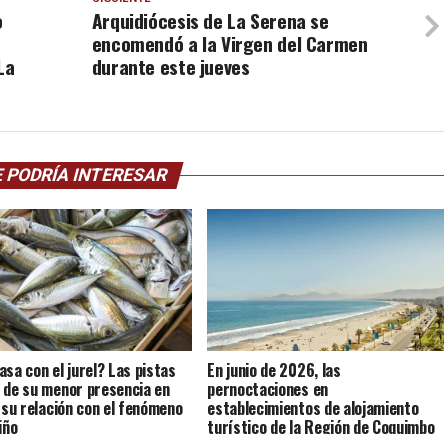
o
Arquidiócesis de La Serena se
encomendó a la Virgen del Carmen
La
durante este jueves
 PODRÍA INTERESAR
asa con el jurel? Las pistas
En junio de 2026, las
 de su menor presencia en
pernoctaciones en
y su relación con el fenómeno
establecimientos de alojamiento
iño
turístico de la Región de Coquimbo
crecieron 4,0% interanualmente.