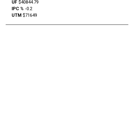
UF
$40844.79
IPC %
-0.2
UTM
$71649