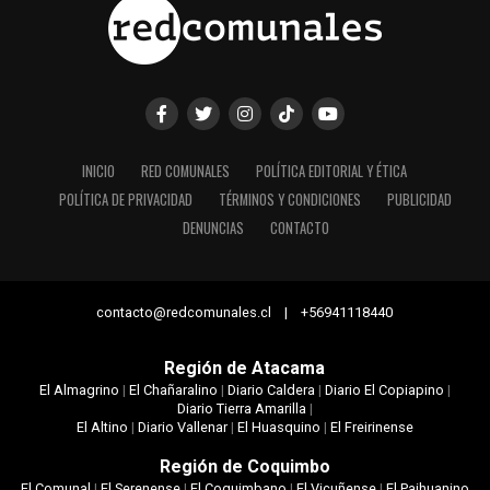
INICIO
RED COMUNALES
POLÍTICA EDITORIAL Y ÉTICA
POLÍTICA DE PRIVACIDAD
TÉRMINOS Y CONDICIONES
PUBLICIDAD
DENUNCIAS
CONTACTO
contacto@redcomunales.cl | +56941118440
Región de Atacama
El Almagrino
|
El Chañaralino
|
Diario Caldera
|
Diario El Copiapino
|
Diario Tierra Amarilla
|
El Altino
|
Diario Vallenar
|
El Huasquino
|
El Freirinense
Región de Coquimbo
El Comunal
|
El Serenense
|
El Coquimbano
|
El Vicuñense
|
El Paihuanino