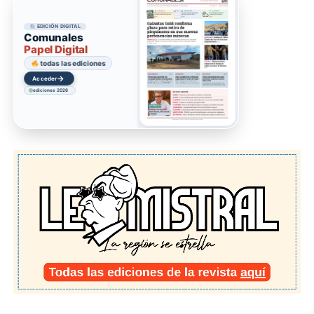
EDICIÓN DIGITAL
Comunales
Papel Digital
todas las ediciones
→
Acceder
ediciones 2026