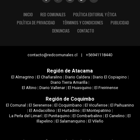
INICIO
RED COMUNALES
POLÍTICA EDITORIAL Y ÉTICA
POLÍTICA DE PRIVACIDAD
TÉRMINOS Y CONDICIONES
PUBLICIDAD
DENUNCIAS
CONTACTO
contacto@redcomunales.cl | +56941118440
Región de Atacama
El Almagrino
|
El Chañaralino
|
Diario Caldera
|
Diario El Copiapino
|
Diario Tierra Amarilla
|
El Altino
|
Diario Vallenar
|
El Huasquino
|
El Freirinense
Región de Coquimbo
El Comunal
|
El Serenense
|
El Coquimbano
|
El Vicuñense
|
El Paihuanino
|
El Andacollino
|
El Hurtadino
|
El Montepatrino
|
La Perla del Limarí
|
El Punitaquino
|
El Combarbalino
|
El Canelino
|
El
Illapelino
|
El Salamanquino
|
El Vileño