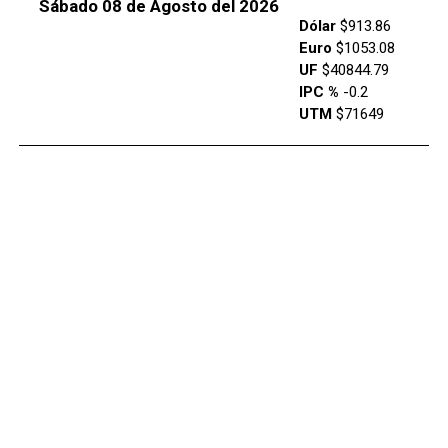
Sábado 08 de Agosto del 2026
Dólar
$913.86
Euro
$1053.08
UF
$40844.79
IPC %
-0.2
UTM
$71649