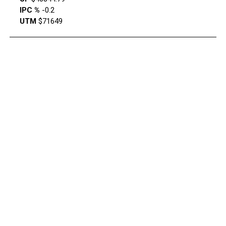
IPC %
-0.2
UTM
$71649