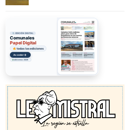
EDICIÓN DIGITAL
Comunales
Papel Digital
todas las ediciones
→
Acceder
ediciones 2026