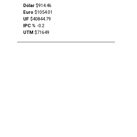
Dólar
$914.46
Euro
$1054.01
UF
$40844.79
IPC %
-0.2
UTM
$71649