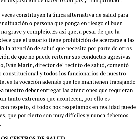
 en disposición de hacerlo con paz y tranquilidad”.
veces constituyen la única alternativa de salud para
er situación o persona que ponga en riesgo el buen
a grave y complejo. Es así que, a pesar de que la
lece que el usuario tiene prohibición de acercarse a las
do la atención de salud que necesita por parte de otros
ición de que no puede reiterar sus conductas agresivas
to, Iván Marín, director del recinto de salud, comentó
ho constitucional y todos los funcionarios de nuestro
nte, es la vocación además que los mantienen trabajando
sea nuestro deber entregar las atenciones que requieran
s un tanto extremos que acontecen, por ello es
con respeto, si todos nos respetamos en realidad puede
nes, que por cierto son muy difíciles y nunca debemos
.
LOS CENTROS DE SALUD