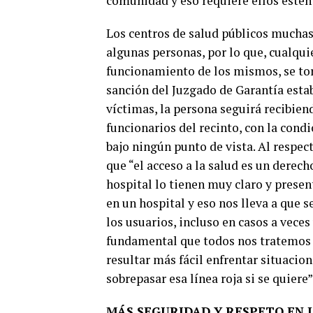
comunidad y eso requiere ellos estén
Los centros de salud públicos muchas 
algunas personas, por lo que, cualqui
funcionamiento de los mismos, se torn
sanción del Juzgado de Garantía estab
víctimas, la persona seguirá recibien
funcionarios del recinto, con la cond
bajo ningún punto de vista. Al respec
que “el acceso a la salud es un derec
hospital lo tienen muy claro y prese
en un hospital y eso nos lleva a que 
los usuarios, incluso en casos a vece
fundamental que todos nos tratemos 
resultar más fácil enfrentar situacio
sobrepasar esa línea roja si se quiere”
MÁS SEGURIDAD Y RESPETO EN 