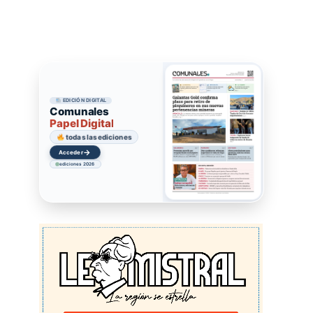
EDICIÓN DIGITAL
Comunales
Papel Digital
todas las ediciones
→
Acceder
ediciones 2026