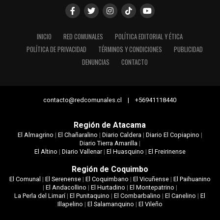
INICIO
RED COMUNALES
POLÍTICA EDITORIAL Y ÉTICA
POLÍTICA DE PRIVACIDAD
TÉRMINOS Y CONDICIONES
PUBLICIDAD
DENUNCIAS
CONTACTO
contacto@redcomunales.cl | +56941118440
Región de Atacama
El Almagrino
|
El Chañaralino
|
Diario Caldera
|
Diario El Copiapino
|
Diario Tierra Amarilla
|
El Altino
|
Diario Vallenar
|
El Huasquino
|
El Freirinense
Región de Coquimbo
El Comunal
|
El Serenense
|
El Coquimbano
|
El Vicuñense
|
El Paihuanino
|
El Andacollino
|
El Hurtadino
|
El Montepatrino
|
La Perla del Limarí
|
El Punitaquino
|
El Combarbalino
|
El Canelino
|
El
Illapelino
|
El Salamanquino
|
El Vileño