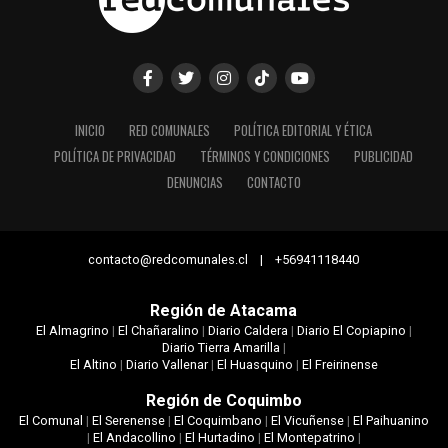
INICIO
RED COMUNALES
POLÍTICA EDITORIAL Y ÉTICA
POLÍTICA DE PRIVACIDAD
TÉRMINOS Y CONDICIONES
PUBLICIDAD
DENUNCIAS
CONTACTO
contacto@redcomunales.cl | +56941118440
Región de Atacama
El Almagrino
|
El Chañaralino
|
Diario Caldera
|
Diario El Copiapino
|
Diario Tierra Amarilla
|
El Altino
|
Diario Vallenar
|
El Huasquino
|
El Freirinense
Región de Coquimbo
El Comunal
|
El Serenense
|
El Coquimbano
|
El Vicuñense
|
El Paihuanino
|
El Andacollino
|
El Hurtadino
|
El Montepatrino
|