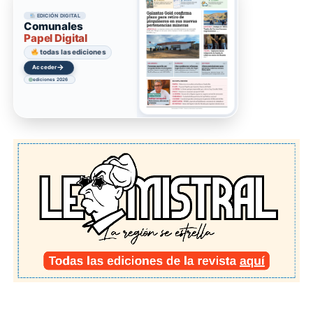
EDICIÓN DIGITAL
Comunales
Papel Digital
todas las ediciones
→
Acceder
ediciones 2026