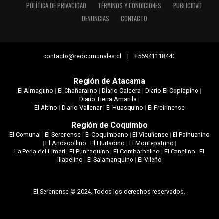
POLÍTICA DE PRIVACIDAD
TÉRMINOS Y CONDICIONES
PUBLICIDAD
DENUNCIAS
CONTACTO
contacto@redcomunales.cl | +56941118440
Región de Atacama
El Almagrino
|
El Chañaralino
|
Diario Caldera
|
Diario El Copiapino
|
Diario Tierra Amarilla
|
El Altino
|
Diario Vallenar
|
El Huasquino
|
El Freirinense
Región de Coquimbo
El Comunal
|
El Serenense
|
El Coquimbano
|
El Vicuñense
|
El Paihuanino
|
El Andacollino
|
El Hurtadino
|
El Montepatrino
|
La Perla del Limarí
|
El Punitaquino
|
El Combarbalino
|
El Canelino
|
El
Illapelino
|
El Salamanquino
|
El Vileño
El Serenense © 2024. Todos los derechos reservados.