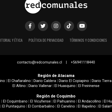
ITORIAL Y ÉTICA
POLÍTICA DE PRIVACIDAD
TÉRMINOS Y CONDICIONES
contacto@redcomunales.cl | +56941118440
Región de Atacama
ino
|
El Chañaralino
|
Diario Caldera
|
Diario El Copiapino
|
Diario Tierra
El Altino
|
Diario Vallenar
|
El Huasquino
|
El Freirinense
Región de Coquimbo
e
|
El Coquimbano
|
El Vicuñense
|
El Paihuanino
|
El Andacollino
|
El Hu
|
El Punitaquino
|
El Combarbalino
|
El Canelino
|
El Illapelino
|
El Sala