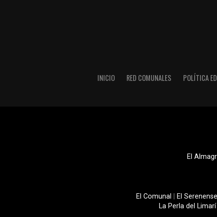
INICIO
RED COMUNALES
POLÍTICA ED
El Almagr
El Comunal
|
El Serenens
La Perla del Limarí