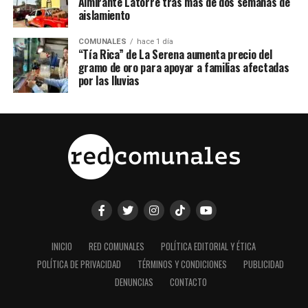
Almirante Latorre tras más de dos semanas de
aislamiento
COMUNALES
hace 1 día
“Tía Rica” de La Serena aumenta precio del
gramo de oro para apoyar a familias afectadas
por las lluvias
INICIO
RED COMUNALES
POLÍTICA EDITORIAL Y ÉTICA
POLÍTICA DE PRIVACIDAD
TÉRMINOS Y CONDICIONES
PUBLICIDAD
DENUNCIAS
CONTACTO