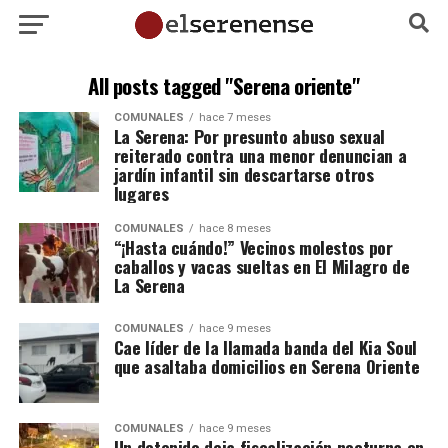
All posts tagged "Serena oriente"
COMUNALES
hace 7 meses
La Serena: Por presunto abuso sexual
reiterado contra una menor denuncian a
jardín infantil sin descartarse otros
lugares
COMUNALES
hace 8 meses
“¡Hasta cuándo!” Vecinos molestos por
caballos y vacas sueltas en El Milagro de
La Serena
COMUNALES
hace 9 meses
Cae líder de la llamada banda del Kia Soul
que asaltaba domicilios en Serena Oriente
COMUNALES
hace 9 meses
Un detenido deja fiscalización nocturna en