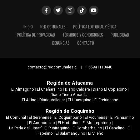
INICIO
RED COMUNALES
POLÍTICA EDITORIAL Y ÉTICA
POLÍTICA DE PRIVACIDAD
TÉRMINOS Y CONDICIONES
PUBLICIDAD
DENUNCIAS
CONTACTO
contacto@redcomunales.cl | +56941118440
Región de Atacama
El Almagrino
|
El Chañaralino
|
Diario Caldera
|
Diario El Copiapino
|
Diario Tierra Amarilla
|
El Altino
|
Diario Vallenar
|
El Huasquino
|
El Freirinense
Región de Coquimbo
El Comunal
|
El Serenense
|
El Coquimbano
|
El Vicuñense
|
El Paihuanino
|
El Andacollino
|
El Hurtadino
|
El Montepatrino
|
La Perla del Limarí
|
El Punitaquino
|
El Combarbalino
|
El Canelino
|
El
Illapelino
|
El Salamanquino
|
El Vileño