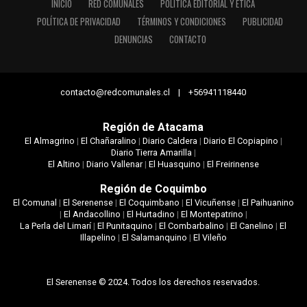
INICIO
RED COMUNALES
POLÍTICA EDITORIAL Y ÉTICA
POLÍTICA DE PRIVACIDAD
TÉRMINOS Y CONDICIONES
PUBLICIDAD
DENUNCIAS
CONTACTO
contacto@redcomunales.cl | +56941118440
Región de Atacama
El Almagrino
|
El Chañaralino
|
Diario Caldera
|
Diario El Copiapino
|
Diario Tierra Amarilla
|
El Altino
|
Diario Vallenar
|
El Huasquino
|
El Freirinense
Región de Coquimbo
El Comunal
|
El Serenense
|
El Coquimbano
|
El Vicuñense
|
El Paihuanino
|
El Andacollino
|
El Hurtadino
|
El Montepatrino
|
La Perla del Limarí
|
El Punitaquino
|
El Combarbalino
|
El Canelino
|
El
Illapelino
|
El Salamanquino
|
El Vileño
El Serenense © 2024. Todos los derechos reservados.