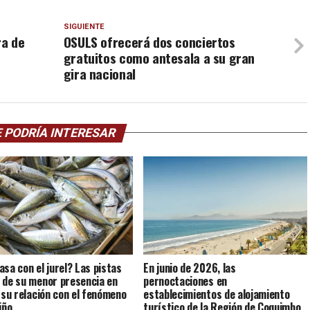
SIGUIENTE
ra de
OSULS ofrecerá dos conciertos
gratuitos como antesala a su gran
gira nacional
 PODRÍA INTERESAR
asa con el jurel? Las pistas
En junio de 2026, las
 de su menor presencia en
pernoctaciones en
y su relación con el fenómeno
establecimientos de alojamiento
iño
turístico de la Región de Coquimbo