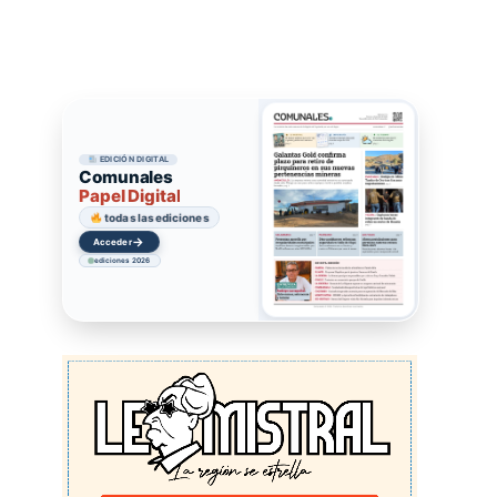
EDICIÓN DIGITAL
Comunales
Papel Digital
todas las ediciones
→
Acceder
ediciones 2026