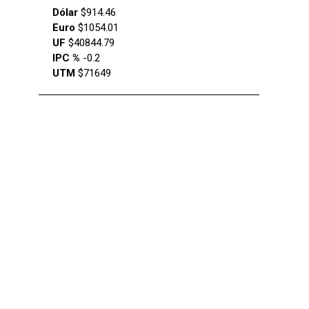
Dólar
$914.46
Euro
$1054.01
UF
$40844.79
IPC %
-0.2
UTM
$71649