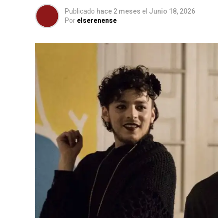
Publicado
hace 2 meses
el
Junio 18, 2026
Por
elserenense