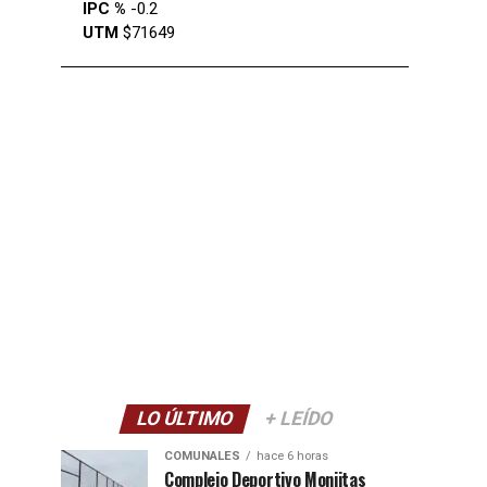
IPC %
-0.2
UTM
$71649
LO ÚLTIMO
+ LEÍDO
COMUNALES
hace 6 horas
Complejo Deportivo Monjitas