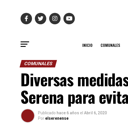
INICIO
COMUNALES
COMUNALES
Diversas medidas
Serena para evit
Publicado
hace 6 años
el
Abril 6, 2020
Por
elserenense