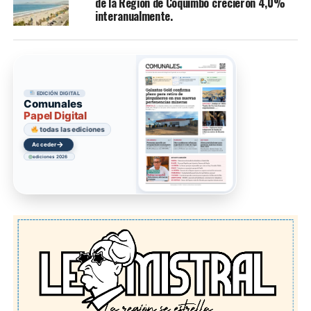
de la Región de Coquimbo crecieron 4,0%
interanualmente.
EDICIÓN DIGITAL
Comunales
Papel Digital
todas las ediciones
→
Acceder
ediciones 2026