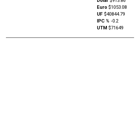
Dólar
$913.86
Euro
$1053.08
UF
$40844.79
IPC %
-0.2
UTM
$71649