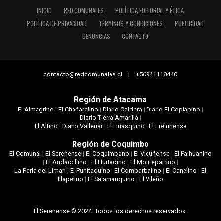
INICIO
RED COMUNALES
POLÍTICA EDITORIAL Y ÉTICA
POLÍTICA DE PRIVACIDAD
TÉRMINOS Y CONDICIONES
PUBLICIDAD
DENUNCIAS
CONTACTO
contacto@redcomunales.cl | +56941118440
Región de Atacama
El Almagrino
|
El Chañaralino
|
Diario Caldera
|
Diario El Copiapino
|
Diario Tierra Amarilla
|
El Altino
|
Diario Vallenar
|
El Huasquino
|
El Freirinense
Región de Coquimbo
El Comunal
|
El Serenense
|
El Coquimbano
|
El Vicuñense
|
El Paihuanino
|
El Andacollino
|
El Hurtadino
|
El Montepatrino
|
La Perla del Limarí
|
El Punitaquino
|
El Combarbalino
|
El Canelino
|
El
Illapelino
|
El Salamanquino
|
El Vileño
El Serenense © 2024. Todos los derechos reservados.