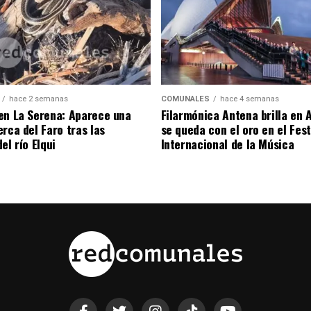
hace 2 semanas
COMUNALES
hace 4 semanas
en La Serena: Aparece una
Filarmónica Antena brilla en A
rca del Faro tras las
se queda con el oro en el Fest
el río Elqui
Internacional de la Música