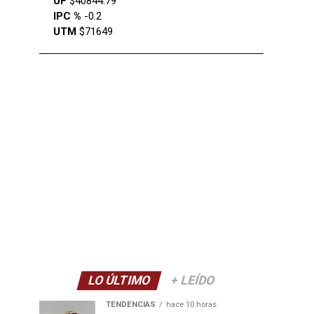
UF
$40844.79
IPC %
-0.2
UTM
$71649
LO ÚLTIMO
+ LEÍDO
TENDENCIAS
hace 10 horas