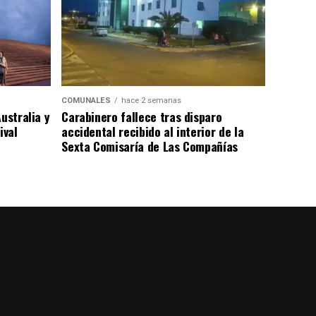
COMUNALES
hace 2 semanas
ustralia y
Carabinero fallece tras disparo
ival
accidental recibido al interior de la
Sexta Comisaría de Las Compañías